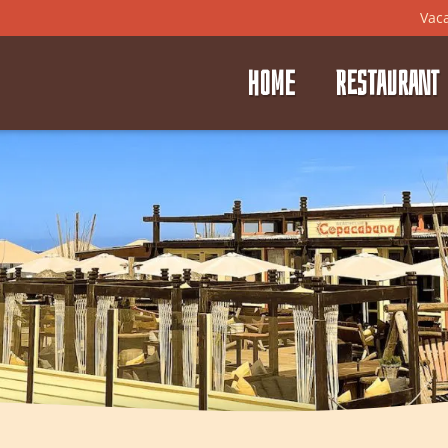
Vac
HOME
RESTAURANT
⭑
⭑