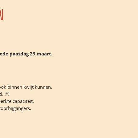
n
eede paasdag 29 maart.
.
ok binnen kwijt kunnen.
d. 🙂
rkte capaciteit.
voorbijgangers.