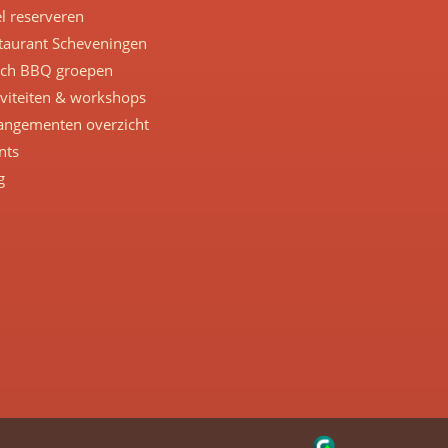
el reserveren
taurant Scheveningen
ch BBQ groepen
iviteiten & workshops
angementen overzicht
nts
g