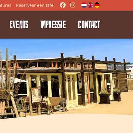
atures
Reserveer
een tafel
EVENTS
IMPRESSIE
CONTACT
⭑
⭑
⭑
⭑
⭑
⭑
⭑
⭑
⭑
⭑
⭑
⭑
⭑