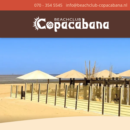
070 - 354 5545
info@beachclub-copacabana.nl