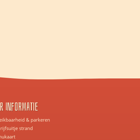
r informatie
eikbaarheid & parkeren
ijfsuitje strand
ukaart