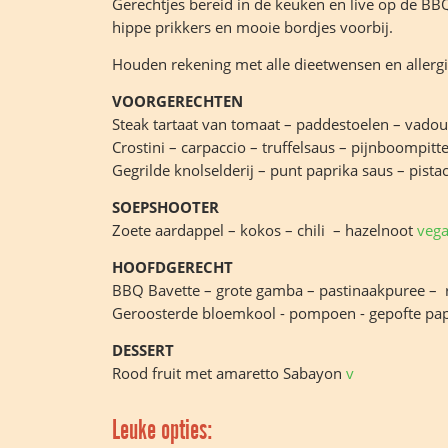
Gerechtjes bereid in de keuken en live op de BBQ
hippe prikkers en mooie bordjes voorbij.
Houden rekening met alle dieetwensen en allerg
VOORGERECHTEN
Steak tartaat van tomaat – paddestoelen – vado
Crostini – carpaccio – truffelsaus – pijnboompitt
Gegrilde knolselderij – punt paprika saus – pist
SOEPSHOOTER
Zoete aardappel – kokos – chili – hazelnoot
veg
HOOFDGERECHT
BBQ Bavette – grote gamba – pastinaakpuree – r
Geroosterde bloemkool - pompoen - gepofte papr
DESSERT
Rood fruit met amaretto Sabayon
v
Leuke opties: