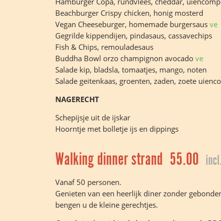
Hamburger Copa, rundvlees, cheddar, uiencomp
Beachburger Crispy chicken, honig mosterd
Vegan Cheeseburger, homemade burgersaus
ve
Gegrilde kippendijen, pindasaus, cassavechips
Fish & Chips, remouladesaus
Buddha Bowl orzo champignon avocado
ve
Salade kip, bladsla, tomaatjes, mango, noten
Salade geitenkaas, groenten, zaden, zoete uien
NAGERECHT
Schepijsje uit de ijskar
Hoorntje met bolletje ijs en dippings
Walking dinner strand 55.00
incl
Vanaf 50 personen.
Genieten van een heerlijk diner zonder gebonden te
bengen u de kleine gerechtjes.