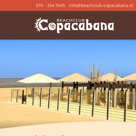
070 - 354 5545
info@beachclub-copacabana.nl