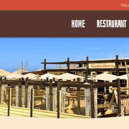
Vac
HOME
RESTAURANT
⭑
⭑