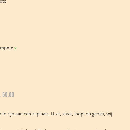
ote
compote
v
.
60.00
 zijn aan een zitplaats. U zit, staat, loopt en geniet, wij