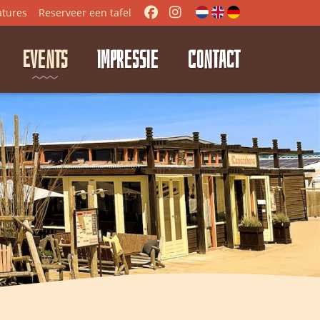
atures
Reserveer
een tafel
EVENTS
IMPRESSIE
CONTACT
⭑
⭑
⭑
⭑
⭑
⭑
⭑
⭑
⭑
⭑
⭑
⭑
⭑