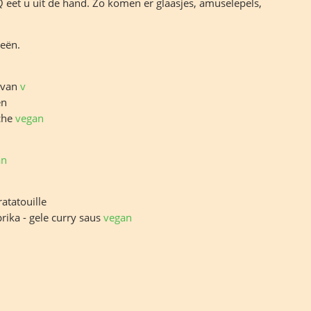
 eet u uit de hand. Zo komen er glaasjes, amuselepels,
ieën.
uvan
v
en
ache
vegan
an
atatouille
ika - gele curry saus
vegan