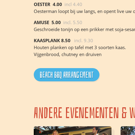
OESTER 4.00
incl 4.40
Oesterman loopt bij uw langs, en opent live uw o
AMUSE
5.00
incl. 5.50
Geschroeide tonijn op een prikker met soja-ses
KAASPLANK
8.50
incl. 9.30
Houten planken op tafel met 3 soorten kaas.
Vijgenbrood, chutney en druiven
BEACH BBQ ARRANGEMENT
Andere evenementen & w