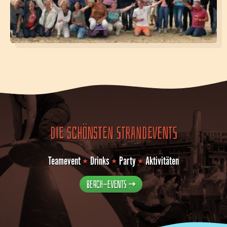
Die schönsten Strandevents
Teamevent
⭑
Drinks
⭑
Party
⭑
Aktivitäten
Beach-Events