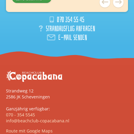
070 354 55 45
Strandausflug anfragen
E-Mail senden
Strandweg 12
2586 JK Scheveningen
Ganzjährig verfügbar:
070 - 354 5545
info@beachclub-copacabana.nl
Route mit Google Maps