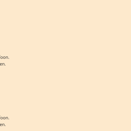
foon.
en.
foon.
en.