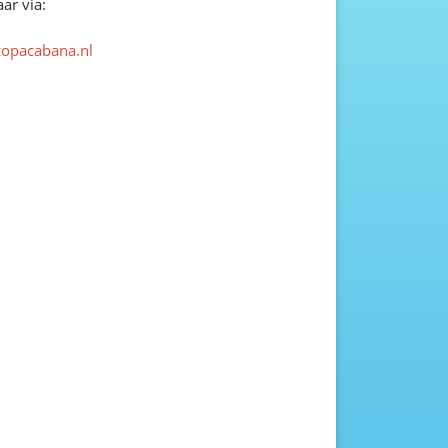
ar via:
copacabana.nl