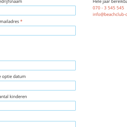
edrijfsnaam
Hele jaar bereikba
070 - 3 545 545
info@beachclub-
-mailadres
*
e optie datum
antal kinderen