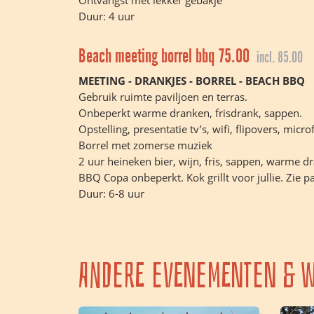
Ontvangst met lekker gebakje
Duur: 4 uur
Beach meeting borrel bbq 75.00
incl. 85.00
MEETING - DRANKJES - BORREL - BEACH BBQ
Gebruik ruimte paviljoen en terras.
Onbeperkt warme dranken, frisdrank, sappen.
Opstelling, presentatie tv’s, wifi, flipovers, micro
Borrel met zomerse muziek
2 uur heineken bier, wijn, fris, sappen, warme d
BBQ Copa onbeperkt. Kok grillt voor jullie. Zie pa
Duur: 6-8 uur
Andere evenementen & w