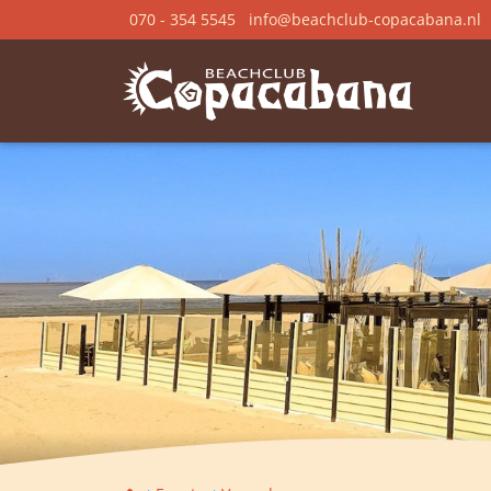
070 - 354 5545
info@beachclub-copacabana.nl