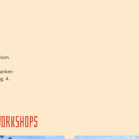
foon.
ranken
g. 4.
orkshops