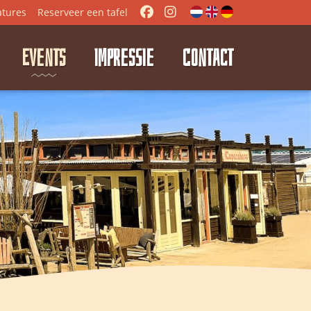
atures
Reserveer
een tafel
EVENTS
IMPRESSIE
CONTACT
⭑
⭑
⭑
⭑
⭑
⭑
⭑
⭑
⭑
⭑
⭑
⭑
⭑