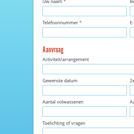
Uw naam
*
B
Telefoonnummer
*
E
Aanvraag
Activiteit/arrangement
Gewenste datum
2
Aantal volwassenen
A
Toelichting of vragen