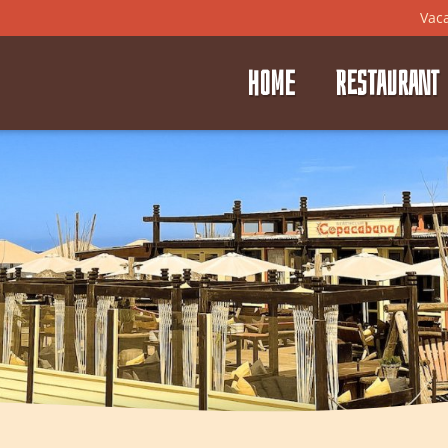
Vac
HOME
RESTAURANT
⭑
⭑