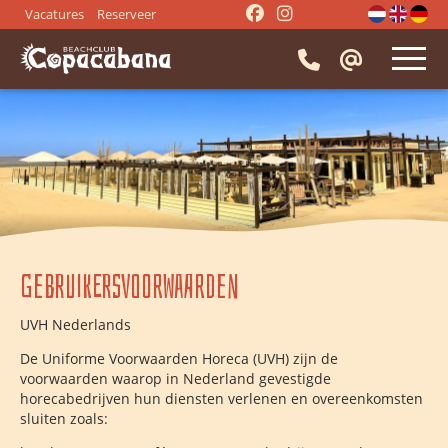
Vacatures
Reserveer
HOME
RESTAURANT
⭑
Tafel reserveren
EVENTS
⭑
Menukaart
⭑
Bedrijfsuitje
⭑
Activiteiten
IMPRESSIE
Gebruikersvoorwaarden
⭑
Beach BBQ
⭑
Drank
⭑
Hapjes
⭑
Borrel
CONTACT
UVH Nederlands
⭑
Diner groepen
⭑
Lunch groepen
De Uniforme Voorwaarden Horeca (UVH) zijn de
⭑
Vergaderen
⭑
Strandfeest
voorwaarden waarop in Nederland gevestigde
⭑
Trouwen
⭑
Vrijgezellenfeest
horecabedrijven hun diensten verlenen en overeenkomsten
sluiten zoals:
⭑
Entertainment