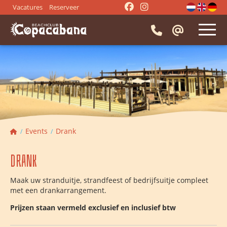
Vacatures
Reserveer
HOME
RESTAURANT
⭑
Tafel reserveren
EVENTS
⭑
Menukaart
⭑
Bedrijfsuitje
⭑
Activiteiten
Events
Drank
IMPRESSIE
⭑
Beach BBQ
⭑
Drank
Drank
⭑
Hapjes
⭑
Borrel
CONTACT
⭑
Diner groepen
⭑
Lunch groepen
Maak uw stranduitje, strandfeest of bedrijfsuitje compleet
⭑
Vergaderen
⭑
Strandfeest
met een drankarrangement.
⭑
Trouwen
⭑
Vrijgezellenfeest
Prijzen staan vermeld exclusief en inclusief btw
⭑
Entertainment