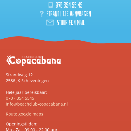
070 354 55 45
Stranduitje aanvragen
Stuur een mail
Strandweg 12
2586 JK Scheveningen
Hele jaar bereikbaar:
070 - 354 5545
info@beachclub-copacabana.nl
Route google maps
Openingstijden:
Ma - Za
09.00 - 22.00 uur