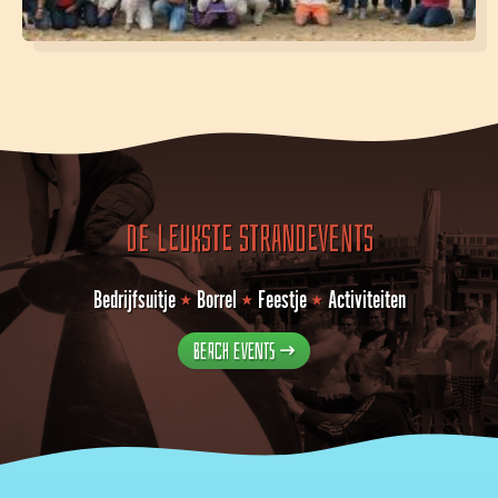
De leukste strandevents
Bedrijfsuitje
⭑
Borrel
⭑
Feestje
⭑
Activiteiten
Beach events