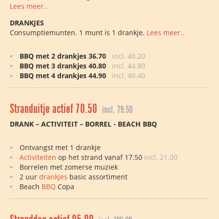
Lees meer..
DRANKJES
Consumptiemunten. 1 munt is 1 drankje.
Lees meer..
BBQ met 2 drankjes 36.70
incl. 40.20
BBQ met 3 drankjes 40.80
incl. 44.80
BBQ met 4 drankjes 44.90
incl. 49.40
Stranduitje actief 70.50
incl. 79.50
DRANK – ACTIVITEIT – BORREL - BEACH BBQ
Ontvangst met 1 drankje
Activiteiten
op het strand vanaf 17.50
incl. 21.00
Borrelen met zomerse muziek
2 uur
drankjes
basic assortiment
Beach
BBQ
Copa
Stranddag actief 95.00