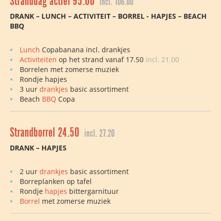
incl. 106.00
DRANK – LUNCH – ACTIVITEIT – BORREL - HAPJES – BEACH
BBQ
Lunch
Copabanana incl. drankjes
Activiteiten
op het strand vanaf 17.50
incl. 21.00
Borrelen met zomerse muziek
Rondje hapjes
3 uur
drankjes
basic assortiment
Beach
BBQ
Copa
Strandborrel 24.50
incl. 27.20
DRANK – HAPJES
2 uur
drankjes
basic assortiment
Borreplanken op tafel
Rondje
hapjes
bittergarnituur
Borrel
met zomerse muziek