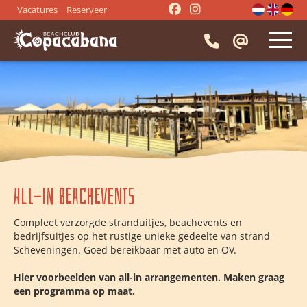
Vacatures
Reserveer
HOME
RESTAURANT
⭑
Tafel reserveren
EVENTS
⭑
Menukaart
⭑
Bedrijfsuitje
⭑
Activiteiten
IMPRESSIE
All-In Beachevents
⭑
Beach BBQ
⭑
Drank
⭑
Hapjes
⭑
Borrel
CONTACT
Compleet verzorgde stranduitjes, beachevents en
⭑
Diner groepen
⭑
Lunch groepen
bedrijfsuitjes op het rustige unieke gedeelte van strand
Scheveningen. Goed bereikbaar met auto en OV.
⭑
Vergaderen
⭑
Strandfeest
⭑
Trouwen
⭑
Vrijgezellenfeest
Hier voorbeelden van all-in arrangementen. Maken graag
een programma op maat.
⭑
Entertainment