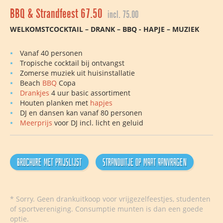
BBQ & Strandfeest 67.50
incl. 75.00
WELKOMSTCOCKTAIL – DRANK – BBQ - HAPJE – MUZIEK
Vanaf 40 personen
Tropische cocktail bij ontvangst
Zomerse muziek uit huisinstallatie
Beach
BBQ
Copa
Drankjes
4 uur basic assortiment
Houten planken met
hapjes
DJ en dansen kan vanaf 80 personen
Meerprijs
voor DJ incl. licht en geluid
Brochure met prijslijst
Stranduitje op maat aanvragen
* Sorry. Geen drankuitkoop voor vrijgezelfeestjes, studenten
of sportvereniging. Consumptie munten is dan een goede
optie.