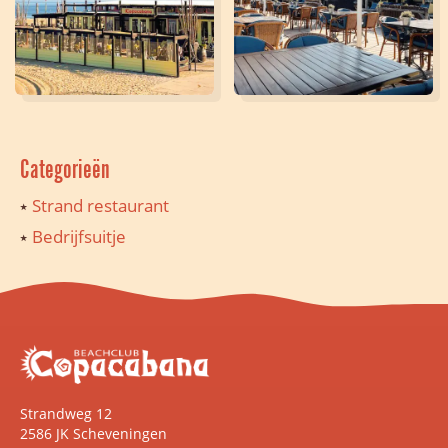
Categorieën
Strand restaurant
Bedrijfsuitje
Strandweg 12
2586 JK Scheveningen